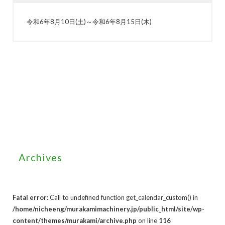
令和6年8月10日(土)～令和6年8月15日(木)
Archives
Fatal error
: Call to undefined function get_calendar_custom() in
/home/nicheeng/murakamimachinery.jp/public_html/site/wp-
content/themes/murakami/archive.php
on line
116