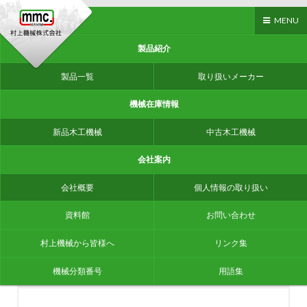
MENU
製品紹介
製品一覧
取り扱いメーカー
機械在庫情報
ホーム
>
用語
>
集成材用木工機械
新品木工機械
中古木工機械
会社案内
会社概要
個人情報の取り扱い
資料館
お問い合わせ
健康づくり優良事業所ゴールドに
村上機械から皆様へ
リンク集
認定されました
機械分類番号
用語集
2024/10/01
村上機械から皆様へ