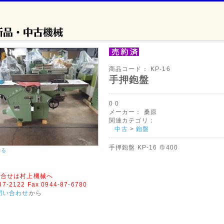
商品コード：
KP-16
手押鉋盤
0
0
メーカー：
桑原
関連カテゴリ：
中古
>
鉋盤
手押鉋盤 KP-16 巾400
する
問合せは村上機械へ
-87-2122 Fax 0944-87-6780
問い合わせ
から