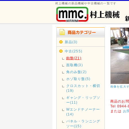
村上機械の新品機械や中古機械の一覧です
新品(3)
中古(255)
鉋盤(21)
面取機(3)
角のみ盤(2)
ホゾ取り盤(5)
クロスカット・横切
画像を拡大
(19)
ギャング・リップソ
商品のお
ー(11)
Tel 0944
Wエンドテノーナー
または
お
(14)
パネル・ランニング
ソー(15)