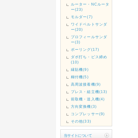
ルーター・NCルータ
ー(23)
モルダー(7)
ワイドベルトサンダ
ー(20)
プロフィールサンダ
ー(3)
ボーリング(17)
ダボ打ち・ビス締め
(10)
縁貼機(9)
糊付機(5)
高周波接着機(9)
プレス・組立機(13)
前取機・送入機(4)
方向変換機(3)
コンプレッサー(9)
その他(33)
当サイトについて