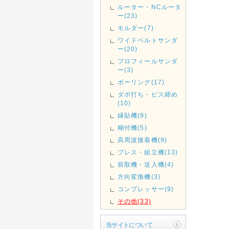
ルーター・NCルータ
ー(23)
モルダー(7)
ワイドベルトサンダ
ー(20)
プロフィールサンダ
ー(3)
ボーリング(17)
ダボ打ち・ビス締め
(10)
縁貼機(9)
糊付機(5)
高周波接着機(9)
プレス・組立機(13)
前取機・送入機(4)
方向変換機(3)
コンプレッサー(9)
その他(33)
当サイトについて