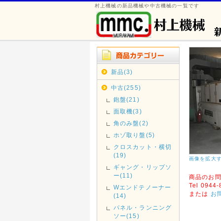
村上機械の新品機械や中古機械の一覧です
新品(3)
中古(255)
鉋盤(21)
面取機(3)
角のみ盤(2)
ホゾ取り盤(5)
クロスカット・横切
(19)
画像を拡大
ギャング・リップソ
ー(11)
商品のお
Tel 0944
Wエンドテノーナー
または
お
(14)
パネル・ランニング
ソー(15)