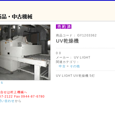
商品コード：
GY1203362
UV乾燥機
0
0
メーカー：
UV LIGHT
関連カテゴリ：
中古
>
その他
UV LIGHT UV乾燥機 5灯
する
問合せは村上機械へ
-87-2122 Fax 0944-87-6780
問い合わせ
から