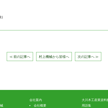
水)
≪ 前の記事へ
村上機械から皆様へ
次の記事へ ≫
会社案内
大川木工産業資料
械
会社概要
用語集