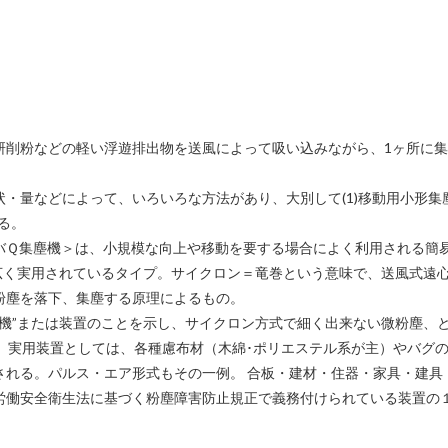
研削粉などの軽い浮遊排出物を送風によって吸い込みながら、1ヶ所に
などによって、いろいろな方法があり、大別して(1)移動用小形集塵機(2)サ
れる。
バＱ集塵機＞は、小規模な向上や移動を要する場合によく利用される簡
て広く実用されているタイプ。サイクロン＝竜巻という意味で、送風式遠
粉塵を落下、集塵する原理によるもの。
塵機”または装置のことを示し、サイクロン方式で細く出来ない微粉塵、
。実用装置としては、各種慮布材（木綿･ポリエステル系が主）やバグ
される。パルス・エア形式もその一例。 合板・建材・住器・家具・建具
労働安全衛生法に基づく粉塵障害防止規正で義務付けられている装置