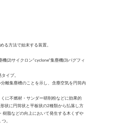
集める方法で始末する装置。
イクロン“cyclone”集塵機(3)バグフィ
易タイプ。
心分離集塵槽のことを示し、含塵空気を円筒内
とくに不燃材・サンダー研削粉などに効果的
の形状に円筒状と平板状の2種類から払落し方
・樹脂などの向上において発生する木くずや
の１つ。