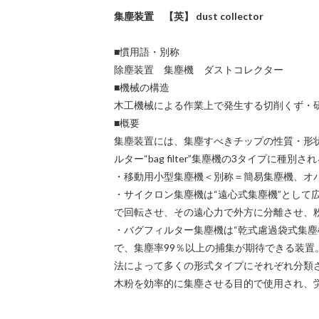
集塵装置 【英】 dust collector
■慣用語・別称
除塵装置 集塵機 ダストコレクター
■機械の構造
木工機械による作業上で発生する切削くず・
■概要
集塵装置には、集塵すべきチップの性質・形状・量
ルター“bag filter”集塵機の3タイプに種別さ
・移動用小型集塵機＜別称＝簡易集塵機、オ
・サイクロン集塵機は“遠心式集塵機”とし
で回転させ、その遠心力で外方に分離させ、
・バグフィルター集塵機は“乾式慮過袋式集
で、集塵率99％以上の捕集が期待できる装置
法によって多くの形式タイプにそれぞれ分類
木粉を効率的に集塵させる目的で使用され、