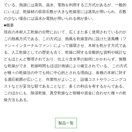
ている。熱源には蒸気、温水、電熱を利用する三方式があるが、一般的
にいえば、乾燥材の収容石数が大きな乾燥室には蒸気が用いられ、石数
の少ない場合には温水か電熱が用いられる例が多い。
■概要
現在の木材人工乾燥の分野において、広くまた多く使用されているのが
この熱風方式である。この方式は、熱風を乾燥室内に設けた送風機（フ
ァン＝インターナルファン）によって循環させ、木材を乾かす方式であ
る。人工乾燥としての歴史も古く、乾燥に関する全般的な資料や統計な
どもほとんど整理されており、仕上り含水率の如何にかかわらず、無難
な乾燥ができ、乾燥時間もほぼ計画値により確立されている。 この方式
が種々の乾燥法の中でも特に中心的とされる理由は、各種の木材に対す
る適応範囲が広いこと、作業性がよいこと、設備コストやランニングコ
ストなどが妥当な額であることなど、多くの利点を有するからである。
このほかにも、除湿乾燥、真空乾燥など樹種や資金に合わせた種々の乾
燥方法もある。
製品一覧