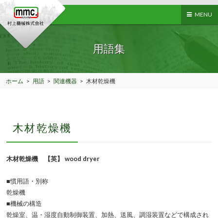
MENU
用語集
ホーム
>
用語
>
関連機器
>
木材乾燥機
木材乾燥機
木材乾燥機 【英】 wood dryer
■慣用語・別称
乾燥機
■機械の構造
乾燥室、温・湿度自動制御装置、加熱、送風、調湿装置などで構成され