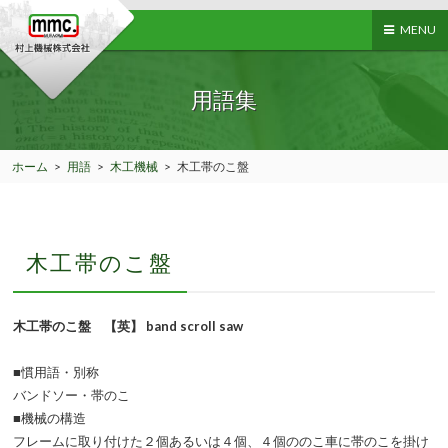
MENU
用語集
ホーム
>
用語
>
木工機械
>
木工帯のこ盤
木工帯のこ盤
木工帯のこ盤 【英】 band scroll saw
■慣用語・別称
バンドソー・帯のこ
■機械の構造
フレームに取り付けた２個あるいは４個、４個ののこ車に帯のこを掛け