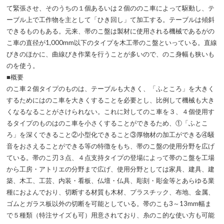
て緊張させ、そのうちの１個あるいは２個ののこ車によって駆動し、テ
ーブル上で工作物を主として「ひき回し」て加工する。テーブルは傾斜
できるものもある。元来、帯のこ盤は製材に使用される機械であるがの
こ車の直径が1,000mm以下のタイプを木工帯のこ盤といっている。直線
びきのほかに、曲線びき作業を行うことが多いので、のこ身幅も狭いも
のを使う。
■概要
のこ車２個タイプのものは、テーブルも大きく、「ふところ」を大きく
するためにはのこ車を大きくすることを必要とし、比例して機械も大き
くなるなることがさけられない。これに対してのこ車を３、４個使用す
るタイプのものはのこ車を小さくすることができるため、①「ふとこ
ろ」を深くできること②小型化できること③厚物材の加工ができる④騒
音をおさえることができる等の特徴をもち、帯のこ盤の使用分野を広げ
ている。帯のこ刃３点、４点支持タイプの登場によって帯のこ盤を工場
から工房・アトリエの分野まで広げ、使用分野としては家具、建具、建
築、木工、工芸、内装・看板、仏壇・仏具、彫刻・彫金等とあらゆる業
種におよんでおり、切断する材質も木材、プラスチック、布地、金属、
ゴムとガラス板以外の切断を可能としている。帯のこも3～13mm幅ま
で５種類（特注サイズも可）用意されており、糸のこ的な使い方も可能