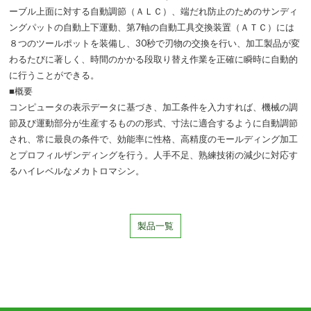
ーブル上面に対する自動調節（ＡＬＣ）、端だれ防止のためのサンディ
ングパットの自動上下運動、第7軸の自動工具交換装置（ＡＴＣ）には
８つのツールポットを装備し、30秒で刃物の交換を行い、加工製品が変
わるたびに著しく、時間のかかる段取り替え作業を正確に瞬時に自動的
に行うことができる。
■概要
コンピュータの表示データに基づき、加工条件を入力すれば、機械の調
節及び運動部分が生産するものの形式、寸法に適合するように自動調節
され、常に最良の条件で、効能率に性格、高精度のモールディング加工
とプロフィルザンディングを行う。人手不足、熟練技術の減少に対応す
るハイレベルなメカトロマシン。
製品一覧