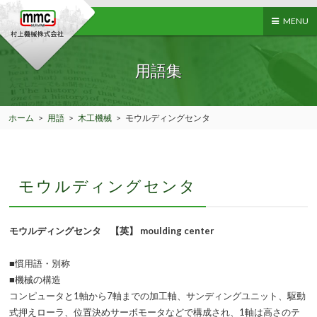
MENU
用語集
ホーム
>
用語
>
木工機械
>
モウルディングセンタ
モウルディングセンタ
モウルディングセンタ 【英】 moulding center
■慣用語・別称
■機械の構造
コンピュータと1軸から7軸までの加工軸、サンディングユニット、駆動
式押えローラ、位置決めサーボモータなどで構成され、1軸は高さのテ