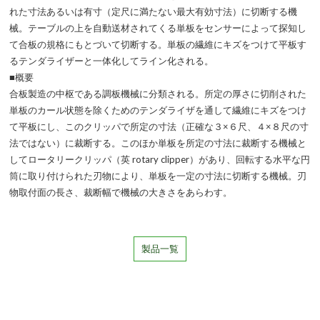
れた寸法あるいは有寸（定尺に満たない最大有効寸法）に切断する機
械。テーブルの上を自動送材されてくる単板をセンサーによって探知し
て合板の規格にもとづいて切断する。単板の繊維にキズをつけて平板す
るテンダライザーと一体化してライン化される。
■概要
合板製造の中枢である調板機械に分類される。所定の厚さに切削された
単板のカール状態を除くためのテンダライザを通して繊維にキズをつけ
て平板にし、このクリッパで所定の寸法（正確な３×６尺、４×８尺の寸
法ではない）に裁断する。このほか単板を所定の寸法に裁断する機械と
してロータリークリッパ（英 rotary clipper）があり、回転する水平な円
筒に取り付けられた刃物により、単板を一定の寸法に切断する機械。刃
物取付面の長さ、裁断幅で機械の大きさをあらわす。
製品一覧