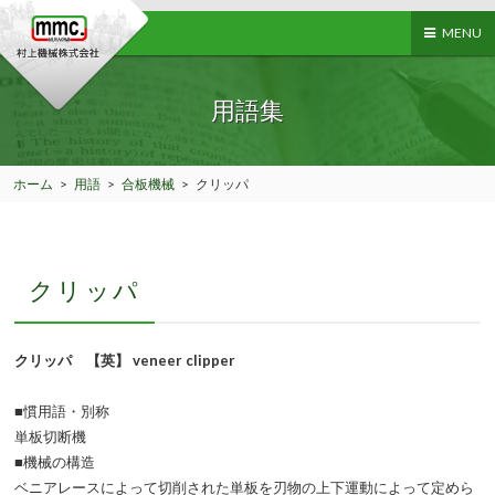
MENU
用語集
ホーム
>
用語
>
合板機械
>
クリッパ
クリッパ
クリッパ 【英】 veneer clipper
■慣用語・別称
単板切断機
■機械の構造
ベニアレースによって切削された単板を刃物の上下運動によって定めら