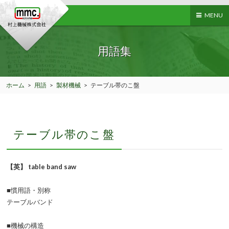
MENU
用語集
ホーム
>
用語
>
製材機械
>
テーブル帯のこ盤
テーブル帯のこ盤
【英】 table band saw
■慣用語・別称
テーブルバンド
■機械の構造