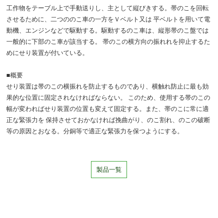
工作物をテーブル上で手動送りし、主として縦びきする。帯のこを回転
させるために、二つののこ車の一方をＶベルト又は 平ベルトを用いて電
動機、エンジンなどで駆動する。駆動するのこ車は、縦形帯のこ盤では
一般的に下部のこ車が該当する。 帯のこの横方向の振れれを抑止するた
めにせり装置が付いている。
■概要
せり装置は帯のこの横振れを防止するものであり、横触れ防止に最も効
果的な位置に固定されなければならない。 このため、使用する帯のこの
幅が変わればせり装置の位置も変えて固定する。また、帯のこに常に適
正な緊張力を 保持させておかなければ挽曲がり、のこ割れ、のこの破断
等の原因とおなる。分銅等で適正な緊張力を保つようにする。
製品一覧