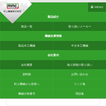
MENU
製品紹介
村上機械から皆様へ
製品一覧
取り扱いメーカー
機械在庫情報
ホーム
>
2023年
新品木工機械
中古木工機械
会社案内
村上機械から皆様へ
(2023)
会社概要
個人情報の取り扱い
冬季休業のお知らせ
資料館
お問い合わせ
2023/12/20
村上機械から皆様へ
村上機械から皆様へ
リンク集
機械分類番号
用語集
令和5年12月29日(金)～令和6年1月4日(木)